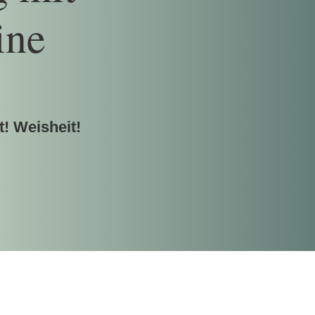
ine
t! Weisheit!